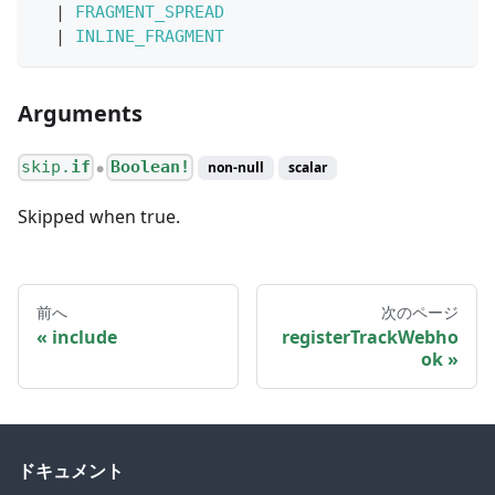
|
FRAGMENT_SPREAD
|
INLINE_FRAGMENT
Arguments
skip.
if
Boolean!
non-null
scalar
●
Skipped when true.
前へ
次のページ
include
registerTrackWebho
ok
ドキュメント