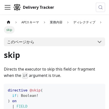
Delivery Tracker
APIスキーマ
業務内容
ディレクティブ
skip
このページから
skip
Directs the executor to skip this field or fragment
when the
argument is true.
if
directive
@skip
(
if
:
Boolean
!
)
on
|
FIELD